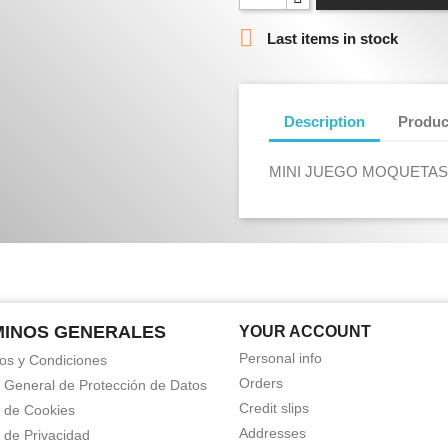

Last items in stock
Description
Produc
MINI JUEGO MOQUETA
MINOS GENERALES
YOUR ACCOUNT
Personal info
os y Condiciones
Orders
a General de Protección de Datos
Credit slips
a de Cookies
Addresses
a de Privacidad