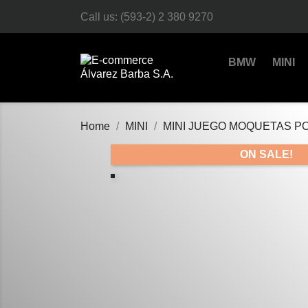
Call us:
(593-2) 2 380 9270
BMW
MINI
Home
MINI
MINI JUEGO MOQUETAS 
ON SALE!