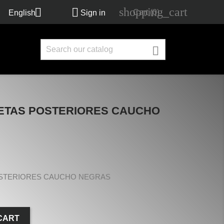
shopping_cart


Cart
(0)
English
Sign in

ETAS POSTERIORES CAUCHO
OSTERIORES CAUCHO NEGRAS
CART