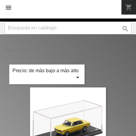
shopping_cart



Mostrando 13-24 de 150 artículo(s)
Precio: de más bajo a más alto
