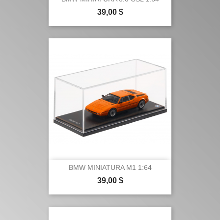
Precio
39,00 $
BMW MINIATURA M1 1:64
Precio
39,00 $