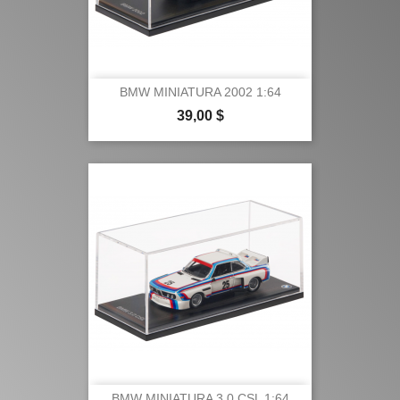
BMW MINIATURA 2002 1:64
Precio
39,00 $
BMW MINIATURA 3.0 CSL 1:64