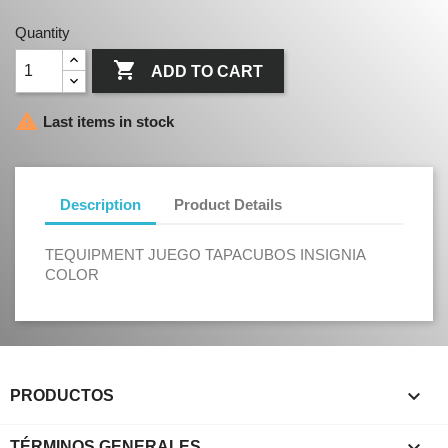
Quantity

ADD TO CART

Last items in stock
Description
Product Details
TEQUIPMENT JUEGO TAPACUBOS INSIGNIA
COLOR

PRODUCTOS
TÉRMINOS GENERALES